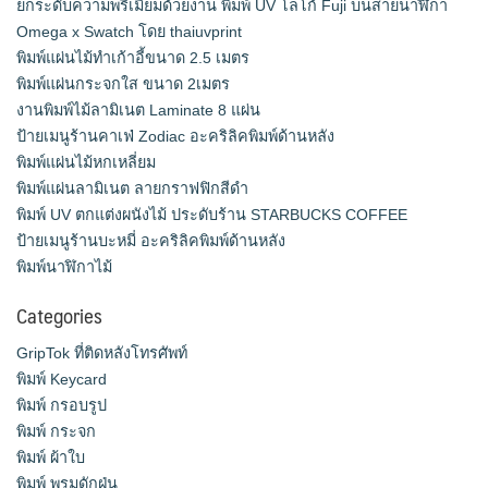
ยกระดับความพรีเมียมด้วยงาน พิมพ์ UV โลโก้ Fuji บนสายนาฬิกา
Omega x Swatch โดย thaiuvprint
พิมพ์แผ่นไม้ทำเก้าอี้ขนาด 2.5 เมตร
พิมพ์แผ่นกระจกใส ขนาด 2เมตร
งานพิมพ์ไม้ลามิเนต Laminate 8 แผ่น
ป้ายเมนูร้านคาเฟ่ Zodiac อะคริลิคพิมพ์ด้านหลัง
พิมพ์แผ่นไม้หกเหลี่ยม
พิมพ์แผ่นลามิเนต ลายกราฟฟิกสีดำ
พิมพ์ UV ตกแต่งผนังไม้ ประดับร้าน STARBUCKS COFFEE
ป้ายเมนูร้านบะหมี่ อะคริลิคพิมพ์ด้านหลัง
พิมพ์นาฬิกาไม้
Categories
GripTok ที่ติดหลังโทรศัพท์
พิมพ์ Keycard
พิมพ์ กรอบรูป
พิมพ์ กระจก
พิมพ์ ผ้าใบ
พิมพ์ พรมดักฝุ่น