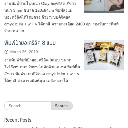
งานพิมพ์ป้ายโฆษณา Olay อะคริลิค สีขาว
หนา 3mm ขนาด 120x84cm พิมพ์ลงแผ่
นอะคริลิคได้โดยตรง ด้วยระบบดิจิตอล
cmyk lc lm + w + v ได้ทุกสี ความละเอียด 2400 dpi รองรับการพิมพ์
จำนวนมาก
พิมพ์ป้ายอะคริลิค 8 แบบ
March 26, 2019
งานพิมพ์พิมพ์ป้ายอะคริลิค 8แบบ ขนาด
7x15cm หนา 2mm ไดคัอด้วยเลเซอ พิมพ์พื้น
สีขาว พิมพ์ระบบดิจิตอล cmyk lc lm + w + v
ได้ทุกสี สามารถพิมพ์นูน เคลือบเงาได้
Search
for:
Recent Posts