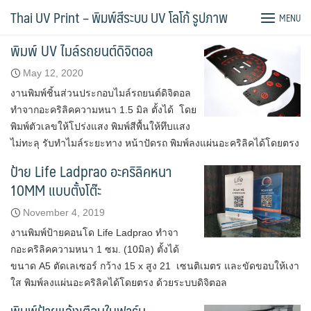
Skip
Tag:
อะคริลิคสีใส
Thai UV Print – พิมพ์สีระบบ UV โลโก้ รูปภาพ
MENU
to
content
พิมพ์ UV ไมล์รถยนต์ดิจิตอล
May 12, 2020
งานพิมพ์ชิ้นส่วนประกอบไมล์รถยนต์ดิจิตอล
ทำจากอะคริลิคความหนา 1.5 มิล ตั้งได้ โดย
พิมพ์ตัวเลขให้โปร่งแสง พิมพ์สีพื้นให้ทึบแสง
ไม่ทะลุ รับทำไมล์ระยะทาง หน้าปัดรถ พิมพ์ลงแผ่นอะคริลิคได้โดยตรง
ป้าย Life Ladprao อะคริลิคหนา
10MM แบบตั้งโต๊ะ
November 4, 2019
งานพิมพ์ป้ายคอนโด Life Ladprao ทำจา
กอะคริลิคความหนา 1 ซม. (10มิล) ตั้งได้
ขนาด A5 ตัดเลเซอร์ กว้าง 15 x สูง 21 เซนติเมตร และขัดขอบให้เงา
ใส พิมพ์ลงแผ่นอะคริลิคได้โดยตรง ด้วยระบบดิจิตอล
พิมพ์ป้ายแจ้งเตือนในฟาร์ม