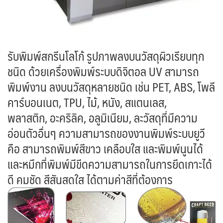
รับพิมพ์สกรีนโลโก้ รูปภาพลงบนวัสดุผิวเรียบทุก
ชนิด ด้วยเครื่องพิมพ์ระบบดิจิตอล UV สามารถ
พิมพ์งาน ลงบนวัสดุหลายชนิด เช่น PET, ABS, โพลี
คาร์บอนเนต, TPU, ไม้, หนัง, สแตนเลส,
พลาสติก, อะคริลิค, อลูมิเนียม, ละวัสดุที่มีความ
อ่อนตัวอื่นๆ ความสามารถของงานพิมพ์ระบบยูวี
คือ สามารถพิมพ์สีขาว เคลือบใส และพิมพ์นูนได้
และหมึกที่พิมพ์มีขีดความสามารถในการยึดเกาะได้
ดี คมชัด สีสันสดใส ได้ตามค่าสีที่ต้องการ