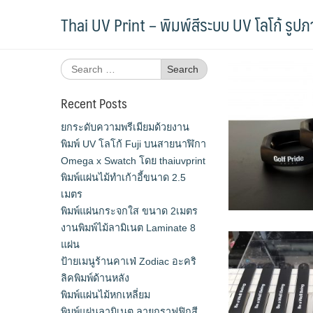
Skip
Tag:
สายนาฬิกายาง
Thai UV Print – พิมพ์สีระบบ UV โลโก้ รูป
to
content
Search
for:
Recent Posts
ยกระดับความพรีเมียมด้วยงาน
พิมพ์ UV โลโก้ Fuji บนสายนาฬิกา
Omega x Swatch โดย thaiuvprint
พิมพ์แผ่นไม้ทำเก้าอี้ขนาด 2.5
เมตร
พิมพ์แผ่นกระจกใส ขนาด 2เมตร
งานพิมพ์ไม้ลามิเนต Laminate 8
แผ่น
ป้ายเมนูร้านคาเฟ่ Zodiac อะคริ
ลิคพิมพ์ด้านหลัง
พิมพ์แผ่นไม้หกเหลี่ยม
พิมพ์แผ่นลามิเนต ลายกราฟฟิกสี