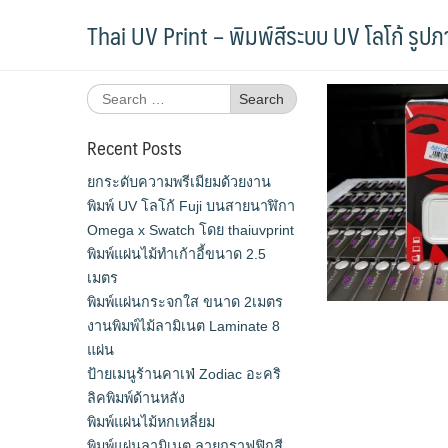
Skip
Tag:
สกรีนแฟลชไดร์ฟ
Thai UV Print – พิมพ์สีระบบ UV โลโก้ รูป
to
content
Search
for:
Recent Posts
ยกระดับความพรีเมียมด้วยงาน
พิมพ์ UV โลโก้ Fuji บนสายนาฬิกา
Omega x Swatch โดย thaiuvprint
พิมพ์แผ่นไม้ทำเก้าอี้ขนาด 2.5
เมตร
พิมพ์แผ่นกระจกใส ขนาด 2เมตร
งานพิมพ์ไม้ลามิเนต Laminate 8
แผ่น
ป้ายเมนูร้านคาเฟ่ Zodiac อะคริ
ลิคพิมพ์ด้านหลัง
พิมพ์แผ่นไม้หกเหลี่ยม
พิมพ์แผ่นลามิเนต ลายกราฟฟิกสี