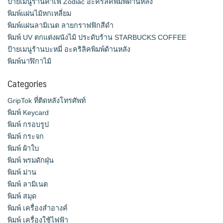
ป้ายเมนูร้านคาเฟ่ Zodiac อะคริลิคพิมพ์ด้านหลัง
พิมพ์แผ่นไม้หกเหลี่ยม
พิมพ์แผ่นลามิเนต ลายกราฟฟิกสีดำ
พิมพ์ UV ตกแต่งผนังไม้ ประดับร้าน STARBUCKS COFFEE
ป้ายเมนูร้านบะหมี่ อะคริลิคพิมพ์ด้านหลัง
พิมพ์นาฬิกาไม้
Categories
GripTok ที่ติดหลังโทรศัพท์
พิมพ์ Keycard
พิมพ์ กรอบรูป
พิมพ์ กระจก
พิมพ์ ผ้าใบ
พิมพ์ พรมดักฝุ่น
พิมพ์ ม่าน
พิมพ์ ลามิเนต
พิมพ์ สมุด
พิมพ์ เครื่องสําอางค์
พิมพ์ เครื่องใช้ไฟฟ้า