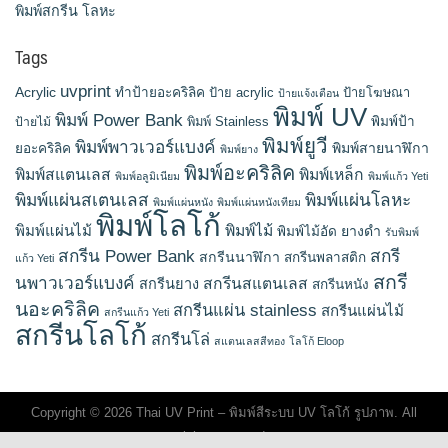
พิมพ์สกรีน โลหะ
Tags
uvprint
Acrylic
ทำป้ายอะคริลิค
ป้าย acrylic
ป้ายโฆษณา
ป้ายแจ้งเตือน
พิมพ์ UV
พิมพ์ Power Bank
พิมพ์ Stainless
พิมพ์ป้า
ป้ายไม้
พิมพ์ยูวี
พิมพ์พาวเวอร์แบงค์
พิมพ์สายนาฬิกา
ยอะคริลิค
พิมพ์ยาง
พิมพ์อะคริลิค
พิมพ์สแตนเลส
พิมพ์เหล็ก
พิมพ์อลูมิเนียม
พิมพ์แก้ว Yeti
พิมพ์แผ่นสเตนเลส
พิมพ์แผ่นโลหะ
พิมพ์แผ่นหนัง
พิมพ์แผ่นหนังเทียม
พิมพ์โลโก้
พิมพ์แผ่นไม้
พิมพ์ไม้
ยางดำ
พิมพ์ไม้อัด
รับพิมพ์
สกรีน Power Bank
สกรี
สกรีนนาฬิกา
สกรีนพลาสติก
แก้ว Yeti
สกรี
นพาวเวอร์แบงค์
สกรีนสแตนเลส
สกรีนยาง
สกรีนหนัง
นอะคริลิค
สกรีนแผ่น stainless
สกรีนแผ่นไม้
สกรีนแก้ว Yeti
สกรีนโลโก้
สกรีนโล่
สแตนเลสสีทอง
โลโก้ Eloop
Copyright © 2026 Thai UV Print – พิมพ์สีระบบ UV โลโก้ รูปภาพ. All
rights reserved.