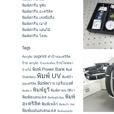
พิมพ์สกรีน หูฟัง
พิมพ์สกรีน อะคริลิค
พิมพ์สกรีน เคสมือถือ
พิมพ์สกรีน เมาส์
พิมพ์สกรีน แผ่นไม้
พิมพ์สกรีน โลหะ
Tags
uvprint
Acrylic
ทำป้ายอะคริลิค
ป้าย acrylic
ป้ายโฆษณา
ป้ายแจ้งเตือน
พิมพ์ Power Bank
พิมพ์
ป้ายไม้
พิมพ์ UV
Stainless
พิมพ์ป้า
พิมพ์พาวเวอร์แบงค์
ยอะคริลิค
พิมพ์ยูวี
พิมพ์สายนาฬิกา
พิมพ์ยาง
พิมพ์
พิมพ์สแตนเลส
พิมพ์อลูมิเนียม
อะคริลิค
พิมพ์เหล็ก
พิมพ์แก้ว Yeti
พิมพ์แผ่นสเตนเลส
พิมพ์แผ่นหนัง