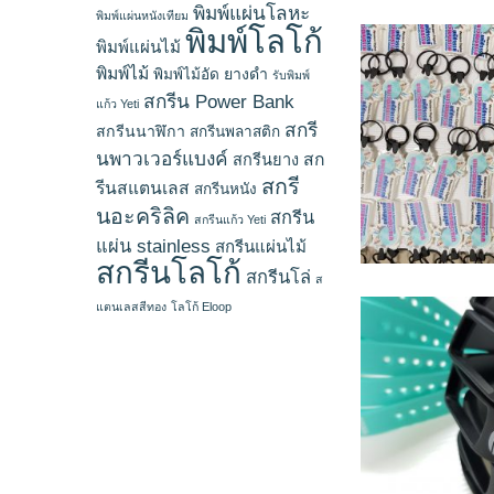
พิมพ์แผ่นโลหะ
พิมพ์แผ่นหนังเทียม
พิมพ์โลโก้
พิมพ์แผ่นไม้
พิมพ์ไม้
ยางดำ
พิมพ์ไม้อัด
รับพิมพ์
สกรีน Power Bank
แก้ว Yeti
สกรี
สกรีนนาฬิกา
สกรีนพลาสติก
นพาวเวอร์แบงค์
สก
สกรีนยาง
สกรี
รีนสแตนเลส
สกรีนหนัง
นอะคริลิค
สกรีน
สกรีนแก้ว Yeti
แผ่น stainless
สกรีนแผ่นไม้
สกรีนโลโก้
สกรีนโล่
ส
แตนเลสสีทอง
โลโก้ Eloop