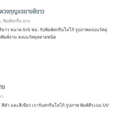
 พวงกุญแจยางสีขาว
จ
,
พิมพ์สกรีน ยาง
ีขาว ขนาด 5×5 ซม. รับพิมพ์สกรีนโลโก้ รูปภาพลงบนวัสดุ
ารถพิมพ์งาน ลงบนวัสดุหลายชนิด
าง
กา
ีดำ และสีเขียว เรารับสกรีนโลโก้ รูปภาพ พิมพ์สีระบบ UV