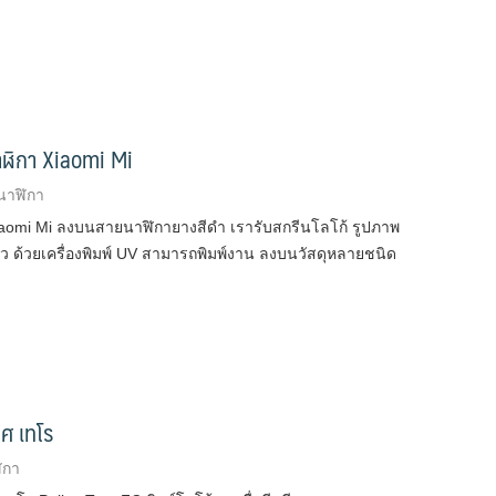
าฬิกา Xiaomi Mi
นาฬิกา
iaomi Mi ลงบนสายนาฬิกายางสีดำ เรารับสกรีนโลโก้ รูปภาพ
นผิว ด้วยเครื่องพิมพ์ UV สามารถพิมพ์งาน ลงบนวัสดุหลายชนิด
ศ เทโร
ิกา