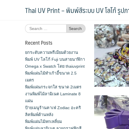
Skip
Tag:
สกรีนยาง
Thai UV Print – พิมพ์สีระบบ UV โลโก้ รูป
to
content
Search
for:
Recent Posts
ยกระดับความพรีเมียมด้วยงาน
พิมพ์ UV โลโก้ Fuji บนสายนาฬิกา
Omega x Swatch โดย thaiuvprint
พิมพ์แผ่นไม้ทำเก้าอี้ขนาด 2.5
เมตร
พิมพ์แผ่นกระจกใส ขนาด 2เมตร
งานพิมพ์ไม้ลามิเนต Laminate 8
แผ่น
ป้ายเมนูร้านคาเฟ่ Zodiac อะคริ
ลิคพิมพ์ด้านหลัง
พิมพ์แผ่นไม้หกเหลี่ยม
พิมพ์แผ่นลามิเนต ลายกราฟฟิกสี