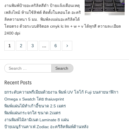
งานพิมพ์ป้ายอะคริลิคสีดำ ป้ายแจ้งเตือนเหตุ
เพลิงไหม้ ห้ามใช้ลิฟต์ ติดตั้งในคอนโด อะคริ
ลิคความหนา 5 มม. พิมพ์ลงแผ่นอะคริลิคได้
โดยตรง ด้วยระบบดิจิตอล cmyk lc lm + w + v ได้ทุกสี ความละเอียด
2400 dpi
1
2
3
…
6
Search
for:
Recent Posts
ยกระดับความพรีเมียมด้วยงาน พิมพ์ UV โลโก้ Fuji บนสายนาฬิกา
Omega x Swatch โดย thaiuvprint
พิมพ์แผ่นไม้ทำเก้าอี้ขนาด 2.5 เมตร
พิมพ์แผ่นกระจกใส ขนาด 2เมตร
งานพิมพ์ไม้ลามิเนต Laminate 8 แผ่น
ป้ายเมนูร้านคาเฟ่ Zodiac อะคริลิคพิมพ์ด้านหลัง