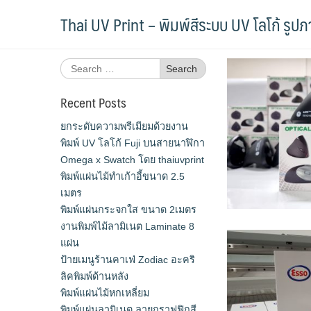
Skip
Tag:
พิมพ์โลโก้เมาส์ไร้สาย
Thai UV Print – พิมพ์สีระบบ UV โลโก้ รูป
to
content
Search
for:
Recent Posts
ยกระดับความพรีเมียมด้วยงาน
พิมพ์ UV โลโก้ Fuji บนสายนาฬิกา
Omega x Swatch โดย thaiuvprint
พิมพ์แผ่นไม้ทำเก้าอี้ขนาด 2.5
เมตร
พิมพ์แผ่นกระจกใส ขนาด 2เมตร
งานพิมพ์ไม้ลามิเนต Laminate 8
แผ่น
ป้ายเมนูร้านคาเฟ่ Zodiac อะคริ
ลิคพิมพ์ด้านหลัง
พิมพ์แผ่นไม้หกเหลี่ยม
พิมพ์แผ่นลามิเนต ลายกราฟฟิกสี