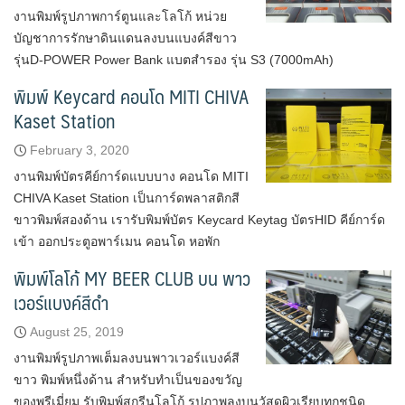
งานพิมพ์รูปภาพการ์ตูนและโลโก้ หน่วย
บัญชาการรักษาดินแดนลงบนแบงค์สีขาว
รุ่นD-POWER Power Bank แบตสำรอง รุ่น S3 (7000mAh)
พิมพ์ Keycard คอนโด MITI CHIVA
Kaset Station
February 3, 2020
งานพิมพ์บัตรคีย์การ์ดแบบบาง คอนโด MITI
CHIVA Kaset Station เป็นการ์ดพลาสติกสี
ขาวพิมพ์สองด้าน เรารับพิมพ์บัตร Keycard Keytag บัตรHID คีย์การ์ด
เข้า ออกประตูอพาร์เมน คอนโด หอพัก
พิมพ์โลโก้ MY BEER CLUB บน พาว
เวอร์แบงค์สีดำ
August 25, 2019
งานพิมพ์รูปภาพเต็มลงบนพาวเวอร์แบงค์สี
ขาว พิมพ์หนึ่งด้าน สำหรับทำเป็นของขวัญ
ของพรีเมี่ยม รับพิมพ์สกรีนโลโก้ รูปภาพลงบนวัสดุผิวเรียบทุกชนิด