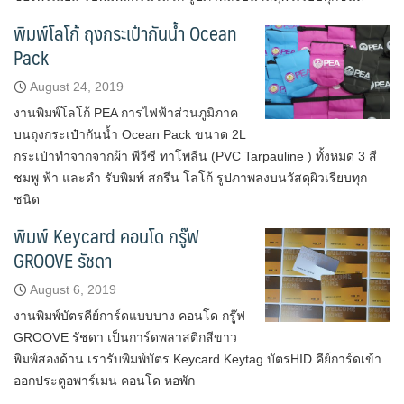
พิมพ์โลโก้ ถุงกระเป๋ากันน้ำ Ocean
Pack
August 24, 2019
งานพิมพ์โลโก้ PEA การไฟฟ้าส่วนภูมิภาค
บนถุงกระเป๋ากันน้ำ Ocean Pack ขนาด 2L
กระเป๋าทำจากจากผ้า พีวีซี ทาโพลีน (PVC Tarpauline ) ทั้งหมด 3 สี
ชมพู ฟ้า และดำ รับพิมพ์ สกรีน โลโก้ รูปภาพลงบนวัสดุผิวเรียบทุก
ชนิด
พิมพ์ Keycard คอนโด กรู๊ฟ
GROOVE รัชดา
August 6, 2019
งานพิมพ์บัตรคีย์การ์ดแบบบาง คอนโด กรู๊ฟ
GROOVE รัชดา เป็นการ์ดพลาสติกสีขาว
พิมพ์สองด้าน เรารับพิมพ์บัตร Keycard Keytag บัตรHID คีย์การ์ดเข้า
ออกประตูอพาร์เมน คอนโด หอพัก