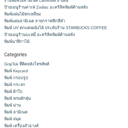
งานพิมพ์ไม้ลามิเนต Laminate 8 แผ่น
ป้ายเมนูร้านคาเฟ่ Zodiac อะคริลิคพิมพ์ด้านหลัง
พิมพ์แผ่นไม้หกเหลี่ยม
พิมพ์แผ่นลามิเนต ลายกราฟฟิกสีดำ
พิมพ์ UV ตกแต่งผนังไม้ ประดับร้าน STARBUCKS COFFEE
ป้ายเมนูร้านบะหมี่ อะคริลิคพิมพ์ด้านหลัง
พิมพ์นาฬิกาไม้
Categories
GripTok ที่ติดหลังโทรศัพท์
พิมพ์ Keycard
พิมพ์ กรอบรูป
พิมพ์ กระจก
พิมพ์ ผ้าใบ
พิมพ์ พรมดักฝุ่น
พิมพ์ ม่าน
พิมพ์ ลามิเนต
พิมพ์ สมุด
พิมพ์ เครื่องสําอางค์