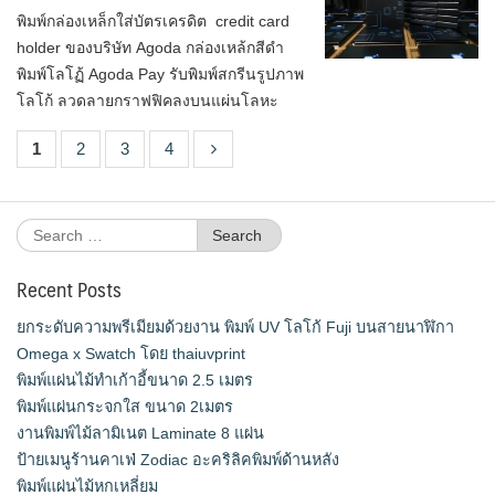
พิมพ์กล่องเหล็กใส่บัตรเครดิต credit card
holder ของบริษัท Agoda กล่องเหล้กสีดำ
พิมพ์โลโฏ้ Agoda Pay รับพิมพ์สกรีนรูปภาพ
โลโก้ ลวดลายกราฟฟิคลงบนแผ่นโลหะ
1
2
3
4
Search
for:
Recent Posts
ยกระดับความพรีเมียมด้วยงาน พิมพ์ UV โลโก้ Fuji บนสายนาฬิกา
Omega x Swatch โดย thaiuvprint
พิมพ์แผ่นไม้ทำเก้าอี้ขนาด 2.5 เมตร
พิมพ์แผ่นกระจกใส ขนาด 2เมตร
งานพิมพ์ไม้ลามิเนต Laminate 8 แผ่น
ป้ายเมนูร้านคาเฟ่ Zodiac อะคริลิคพิมพ์ด้านหลัง
พิมพ์แผ่นไม้หกเหลี่ยม