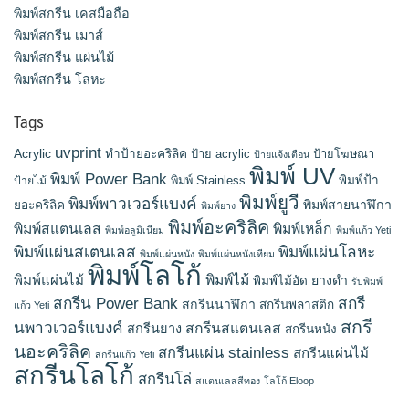
พิมพ์สกรีน เคสมือถือ
พิมพ์สกรีน เมาส์
พิมพ์สกรีน แผ่นไม้
พิมพ์สกรีน โลหะ
Tags
uvprint
Acrylic
ทำป้ายอะคริลิค
ป้าย acrylic
ป้ายโฆษณา
ป้ายแจ้งเตือน
พิมพ์ UV
พิมพ์ Power Bank
พิมพ์ Stainless
พิมพ์ป้า
ป้ายไม้
พิมพ์ยูวี
พิมพ์พาวเวอร์แบงค์
พิมพ์สายนาฬิกา
ยอะคริลิค
พิมพ์ยาง
พิมพ์อะคริลิค
พิมพ์สแตนเลส
พิมพ์เหล็ก
พิมพ์อลูมิเนียม
พิมพ์แก้ว Yeti
พิมพ์แผ่นสเตนเลส
พิมพ์แผ่นโลหะ
พิมพ์แผ่นหนัง
พิมพ์แผ่นหนังเทียม
พิมพ์โลโก้
พิมพ์แผ่นไม้
พิมพ์ไม้
ยางดำ
พิมพ์ไม้อัด
รับพิมพ์
สกรีน Power Bank
สกรี
สกรีนนาฬิกา
สกรีนพลาสติก
แก้ว Yeti
สกรี
นพาวเวอร์แบงค์
สกรีนสแตนเลส
สกรีนยาง
สกรีนหนัง
นอะคริลิค
สกรีนแผ่น stainless
สกรีนแผ่นไม้
สกรีนแก้ว Yeti
สกรีนโลโก้
สกรีนโล่
สแตนเลสสีทอง
โลโก้ Eloop