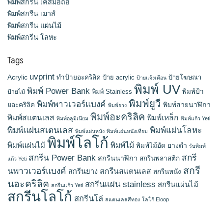
พิมพ์สกรีน เคสมือถือ
พิมพ์สกรีน เมาส์
พิมพ์สกรีน แผ่นไม้
พิมพ์สกรีน โลหะ
Tags
uvprint
Acrylic
ทำป้ายอะคริลิค
ป้าย acrylic
ป้ายโฆษณา
ป้ายแจ้งเตือน
พิมพ์ UV
พิมพ์ Power Bank
พิมพ์ Stainless
พิมพ์ป้า
ป้ายไม้
พิมพ์ยูวี
พิมพ์พาวเวอร์แบงค์
พิมพ์สายนาฬิกา
ยอะคริลิค
พิมพ์ยาง
พิมพ์อะคริลิค
พิมพ์สแตนเลส
พิมพ์เหล็ก
พิมพ์อลูมิเนียม
พิมพ์แก้ว Yeti
พิมพ์แผ่นสเตนเลส
พิมพ์แผ่นโลหะ
พิมพ์แผ่นหนัง
พิมพ์แผ่นหนังเทียม
พิมพ์โลโก้
พิมพ์แผ่นไม้
พิมพ์ไม้
ยางดำ
พิมพ์ไม้อัด
รับพิมพ์
สกรีน Power Bank
สกรี
สกรีนนาฬิกา
สกรีนพลาสติก
แก้ว Yeti
สกรี
นพาวเวอร์แบงค์
สกรีนสแตนเลส
สกรีนยาง
สกรีนหนัง
นอะคริลิค
สกรีนแผ่น stainless
สกรีนแผ่นไม้
สกรีนแก้ว Yeti
สกรีนโลโก้
สกรีนโล่
สแตนเลสสีทอง
โลโก้ Eloop