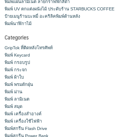
พิมพ์แผ่นลามิเนต ลายกราฟฟิกสีดำ
พิมพ์ UV ตกแต่งผนังไม้ ประดับร้าน STARBUCKS COFFEE
ป้ายเมนูร้านบะหมี่ อะคริลิคพิมพ์ด้านหลัง
พิมพ์นาฬิกาไม้
Categories
GripTok ที่ติดหลังโทรศัพท์
พิมพ์ Keycard
พิมพ์ กรอบรูป
พิมพ์ กระจก
พิมพ์ ผ้าใบ
พิมพ์ พรมดักฝุ่น
พิมพ์ ม่าน
พิมพ์ ลามิเนต
พิมพ์ สมุด
พิมพ์ เครื่องสําอางค์
พิมพ์ เครื่องใช้ไฟฟ้า
พิมพ์สกรีน Flash Drive
พิมพ์สกรีน Power Bank