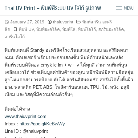
Skip
แสตนดี้ อะคริลิคโรงเรีนนสวนกุหลาบ
Thai UV Print – พิมพ์สีระบบ UV โลโก้ รูปภาพ
MENU
to
content
January 27, 2019
thaiuvprint
พิมพ์สกรีน อะคริ
ลิค
พิมพ์ UV
,
พิมพ์อะคริลิค
,
พิมพ์โล่
,
พิมพ์โลโก้
,
สกรีนอะคริลิค
,
สกรีนโลโก้
พิมพ์แสตนดี้ Standy อะคริลิคโรงเรีนนสวนกุหลาบ อะคริลิคหนา
5มม. ตัดเลเซอร์ พร้อมประกอบสองชิ้น พิมพ์ด้านหน้าและหลัง
พิมพ์ระบบดิจิตอล cmyk lc lm + w + v ได้ทุกสี สามารถพิมพ์นูน
เคลือบเงาได้ ช่วยเพิ่มมูลค่าสินค้าของคุณ หมึกพิมพ์มีความยืดหยุ่น
สูง ไม่แตกสามารถบิดงอ พับได้ สกรีนสีสันคมชัด สกรีนได้ทั้งพื้นผิว
ยาง, พลาสติก PET, ABS, โพลีคาร์บอนเนต, TPU, ไม้, หนัง, อลูมิ
เนียม และวัสดุที่มีความอ่อนตัวอื่นๆ
ติดต่อได้ทาง
www.thaiuvprint.com
Inbox :
https://goo.gl/KeBwWy
Line ID : @thaiuvprint