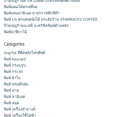
ป้ายเมนูร้านคาเฟ่ Zodiac อะคริลิคพิมพ์ด้านหลัง
พิมพ์แผ่นไม้หกเหลี่ยม
พิมพ์แผ่นลามิเนต ลายกราฟฟิกสีดำ
พิมพ์ UV ตกแต่งผนังไม้ ประดับร้าน STARBUCKS COFFEE
ป้ายเมนูร้านบะหมี่ อะคริลิคพิมพ์ด้านหลัง
พิมพ์นาฬิกาไม้
Categories
GripTok ที่ติดหลังโทรศัพท์
พิมพ์ Keycard
พิมพ์ กรอบรูป
พิมพ์ กระจก
พิมพ์ ผ้าใบ
พิมพ์ พรมดักฝุ่น
พิมพ์ ม่าน
พิมพ์ ลามิเนต
พิมพ์ สมุด
พิมพ์ เครื่องสําอางค์
พิมพ์ เครื่องใช้ไฟฟ้า