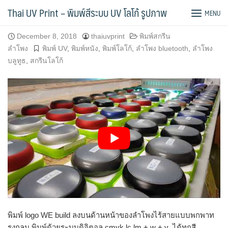
Skip
สกรีนโลโก้ลำโพงไร้สายบลูทูธ ทรงกลม
Thai UV Print – พิมพ์สีระบบ UV โลโก้ รูปภาพ
MENU
to
content
December 8, 2018
thaiuvprint
พิมพ์สกรีน
ลำโพง
พิมพ์ UV
,
พิมพ์หนัง
,
พิมพ์โลโก้
,
ลำโพง bluetooth
,
ลำโพง
บลูทูธ
,
สกรีนโลโก้
พิมพ์ logo WE build ลงบนด้านหน้าของลำโพงไร้สายแบบพกพาท
รงกลม พิมพ์ด้วยระบบดิจิตอล cmyk lc lm + w + v ได้ทุกสี