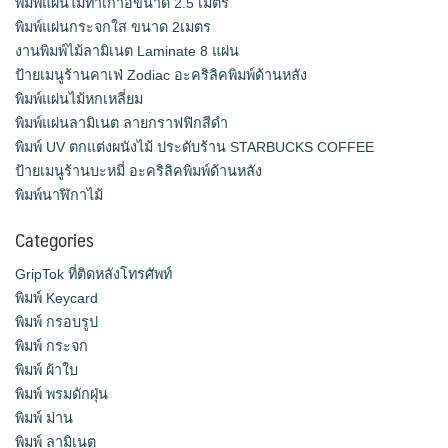
พิมพ์แผ่นไม้ทำเก้าอี้ขนาด 2.5 เมตร
พิมพ์แผ่นกระจกใส ขนาด 2เมตร
งานพิมพ์ไม้ลามิเนต Laminate 8 แผ่น
ป้ายเมนูร้านคาเฟ่ Zodiac อะคริลิคพิมพ์ด้านหลัง
พิมพ์แผ่นไม้หกเหลี่ยม
พิมพ์แผ่นลามิเนต ลายกราฟฟิกสีดำ
พิมพ์ UV ตกแต่งผนังไม้ ประดับร้าน STARBUCKS COFFEE
ป้ายเมนูร้านบะหมี่ อะคริลิคพิมพ์ด้านหลัง
พิมพ์นาฬิกาไม้
Categories
GripTok ที่ติดหลังโทรศัพท์
พิมพ์ Keycard
พิมพ์ กรอบรูป
พิมพ์ กระจก
พิมพ์ ผ้าใบ
พิมพ์ พรมดักฝุ่น
พิมพ์ ม่าน
พิมพ์ ลามิเนต