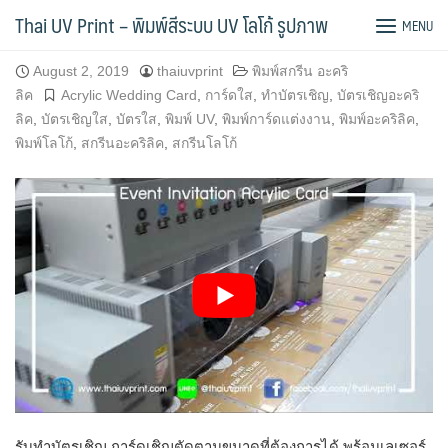
Skip
รับทำการ์ดเชิญอะคริลิคสีใส Acrylic Card
Thai UV Print – พิมพ์สีระบบ UV โลโก้ รูปภาพ
MENU
to
content
August 2, 2019
thaiuvprint
พิมพ์สกรีน อะคริ
ลิค
Acrylic Wedding Card
,
การ์ดใส
,
ทำบัตรเชิญ
,
บัตรเชิญอะคริ
ลิค
,
บัตรเชิญใส
,
บัตรใส
,
พิมพ์ UV
,
พิมพ์การ์ดแต่งงาน
,
พิมพ์อะคริลิค
,
พิมพ์โลโก้
,
สกรีนอะคริลิค
,
สกรีนโลโก้
รับทำบัตรเชิญ การ์ดเชิญตัดตามขนาดที่ต้องการได้ พร้อมเลเซอร์