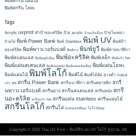
พิมพ์สกรีน แผ่นไม้
พิมพ์สกรีน โลหะ
Tags
uvprint
Acrylic
ทำป้ายอะคริลิค
ป้าย acrylic
ป้ายโฆษณา
ป้ายแจ้งเตือน
พิมพ์ UV
พิมพ์ Power Bank
พิมพ์ Stainless
พิมพ์ป้า
ป้ายไม้
พิมพ์ยูวี
พิมพ์พาวเวอร์แบงค์
พิมพ์สายนาฬิกา
ยอะคริลิค
พิมพ์ยาง
พิมพ์อะคริลิค
พิมพ์สแตนเลส
พิมพ์เหล็ก
พิมพ์อลูมิเนียม
พิมพ์แก้ว Yeti
พิมพ์แผ่นสเตนเลส
พิมพ์แผ่นโลหะ
พิมพ์แผ่นหนัง
พิมพ์แผ่นหนังเทียม
พิมพ์โลโก้
พิมพ์แผ่นไม้
พิมพ์ไม้
ยางดำ
พิมพ์ไม้อัด
รับพิมพ์
สกรีน Power Bank
สกรี
สกรีนนาฬิกา
สกรีนพลาสติก
แก้ว Yeti
สกรี
นพาวเวอร์แบงค์
สกรีนสแตนเลส
สกรีนยาง
สกรีนหนัง
นอะคริลิค
สกรีนแผ่น stainless
สกรีนแผ่นไม้
สกรีนแก้ว Yeti
สกรีนโลโก้
สกรีนโล่
สแตนเลสสีทอง
โลโก้ Eloop
Copyright © 2026 Thai UV Print – พิมพ์สีระบบ UV โลโก้ รูปภาพ. All