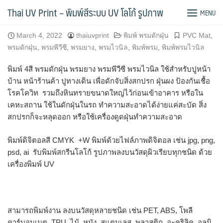
Skip
พิมพ์ 4สี พรมดักฝุ่น พรมยาง พรมพีวีซี พรมไวนิล
Thai UV Print – พิมพ์สีระบบ UV โลโก้ รูปภาพ
MENU
to
content
March 4, 2022
thaiuvprint
พิมพ์ พรมดักฝุ่น
PVC Mat
,
พรมดักฝุ่น
,
พรมพีวีซี
,
พรมยาง
,
พรมไวนิล
,
พิมพ์พรม
,
พิมพ์พรมไวนิล
พิมพ์ 4สี พรมดักฝุ่น พรมยาง พรมพีวีซี พรมไวนิล ใช้สำหรับปูหน้า
บ้าน หน้าร้านค้า ปูทางเดิน เพื่อดักจับสิ่งสกปรก ฝุ่นผง ป้องกันเชื้อ
โรคโควิท รวมถึงหินทรายขนาดใหญ่ไว้ก่อนเข้าอาคาร หรือใน
เคหะสถาน ใช้ในดักฝุ่นในรถ ทำความสะอาดได้ง่ายแค่สะบัด สิ่ง
สกปรกก็จะหลุดออก หรือใช้เครื่องดูดฝุ่นทำความสะอาด
พิมพ์ดิจิตอลสี CMYK +W พิมพ์ด้วยไฟล์ภาพดิจิตอล เช่น jpg, png,
psd, ai รับพิมพ์สกรีนโลโก้ รูปภาพลงบนวัสดุผิวเรียบทุกชนิด ด้วย
เครื่องพิมพ์ UV
สามารถพิมพ์งาน ลงบนวัสดุหลายชนิด เช่น PET, ABS, โพลี
คาร์บอนเนต, TPU, ไม้, หนัง, สแตนเลส, พลาสติก, อะคริลิค, อลูมิ