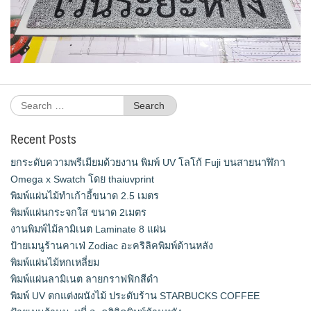
Search
for:
Recent Posts
ยกระดับความพรีเมียมด้วยงาน พิมพ์ UV โลโก้ Fuji บนสายนาฬิกา
Omega x Swatch โดย thaiuvprint
พิมพ์แผ่นไม้ทำเก้าอี้ขนาด 2.5 เมตร
พิมพ์แผ่นกระจกใส ขนาด 2เมตร
งานพิมพ์ไม้ลามิเนต Laminate 8 แผ่น
ป้ายเมนูร้านคาเฟ่ Zodiac อะคริลิคพิมพ์ด้านหลัง
พิมพ์แผ่นไม้หกเหลี่ยม
พิมพ์แผ่นลามิเนต ลายกราฟฟิกสีดำ
พิมพ์ UV ตกแต่งผนังไม้ ประดับร้าน STARBUCKS COFFEE