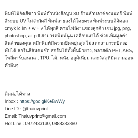
พิมพ์ไม้อัดสีขาว พิมพ์ตัวหนังสือนูน 3D ร้านหัวปลาช่องนนทรี พิมพ์
สีระบบ UV ไม่จำกัดสี พิมพ์ลายลงได้โดยตรง พิมพ์ระบบดิจิตอล
cmyk lc lm + w + v ได้ทุกสี ตามไฟล์งานของลูกค้า เช่น jpg, png,
photoshop, ai, pdf สามารถพิมพ์นูน เคลือบเงาได้ ช่วยเพิ่มมูลค่า
สินค้าของคุณ หมึกพิมพ์มีความยืดหยุ่นสูง ไม่แตกสามารถบิดงอ
พับได้ สกรีนสีสันคมชัด สกรีนได้ทั้งพื้นผิวยาง, พลาสติก PET, ABS,
โพลีคาร์บอนเนต, TPU, ไม้, หนัง, อลูมิเนียม และวัสดุที่มีความอ่อน
ตัวอื่นๆ
ติดต่อได้ทาง
Inbox :
https://goo.gl/KeBwWy
Line ID : @thaiuvprint
Email: Thaiuvprint@gmail.com
Hot Line : 0972433130, 0888383880