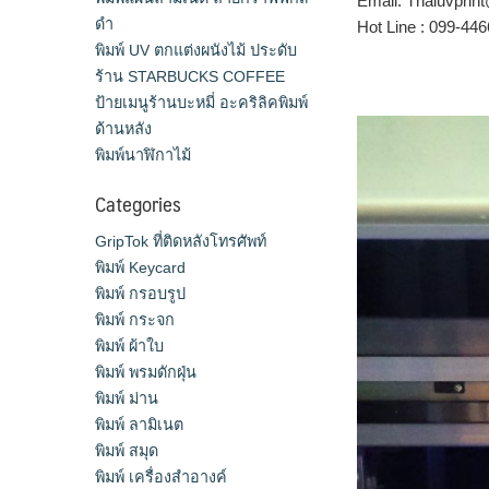
Email: Thaiuvpri
ดำ
Hot Line : 099-44
พิมพ์ UV ตกแต่งผนังไม้ ประดับ
ร้าน STARBUCKS COFFEE
ป้ายเมนูร้านบะหมี่ อะคริลิคพิมพ์
ด้านหลัง
พิมพ์นาฬิกาไม้
Categories
GripTok ที่ติดหลังโทรศัพท์
พิมพ์ Keycard
พิมพ์ กรอบรูป
พิมพ์ กระจก
พิมพ์ ผ้าใบ
พิมพ์ พรมดักฝุ่น
พิมพ์ ม่าน
พิมพ์ ลามิเนต
พิมพ์ สมุด
พิมพ์ เครื่องสําอางค์