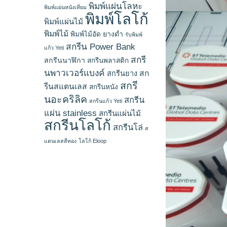
พิมพ์แผ่นโลหะ
พิมพ์แผ่นหนังเทียม
พิมพ์โลโก้
พิมพ์แผ่นไม้
พิมพ์ไม้
ยางดำ
พิมพ์ไม้อัด
รับพิมพ์
สกรีน Power Bank
แก้ว Yeti
สกรี
สกรีนนาฬิกา
สกรีนพลาสติก
นพาวเวอร์แบงค์
สก
สกรีนยาง
สกรี
รีนสแตนเลส
สกรีนหนัง
นอะคริลิค
สกรีน
สกรีนแก้ว Yeti
แผ่น stainless
สกรีนแผ่นไม้
สกรีนโลโก้
สกรีนโล่
ส
แตนเลสสีทอง
โลโก้ Eloop