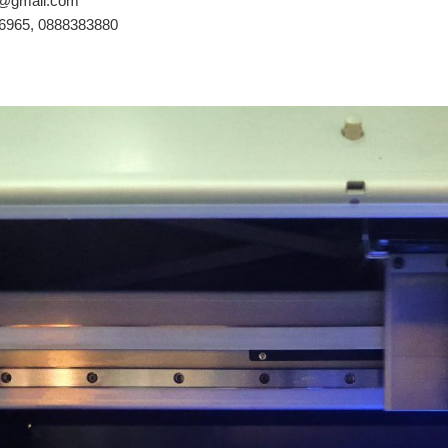
nt@gmail.com
66965, 0888383880