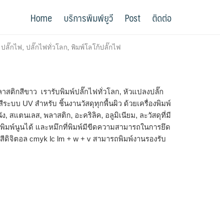
Home
บริการพิมพ์ยูวี
Post
ติดต่อ
,
ปลั๊กไฟ
,
ปลั๊กไฟทั่วโลก
,
พิมพ์โลโก้ปลั๊กไฟ
าสติกสีขาว เรารับพิมพ์ปลั๊กไฟทั่วโลก, หัวแปลงปลั๊ก
ระบบ UV สำหรับ ชิ้นงานวัสดุทุกพื้นผิว ด้วยเครื่องพิมพ์
สแตนเลส, พลาสติก, อะคริลิค, อลูมิเนียม, ละวัสดุที่มี
ิมพ์นูนได้ และหมึกที่พิมพ์มีขีดความสามารถในการยึด
บบสีดิจิตอล cmyk lc lm + w + v สามารถพิมพ์งานรองรับ