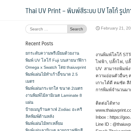
Skip
พิมพ์โลโก้ Universal Travel Plug ปลั๊กไฟ
Thai UV Print – พิมพ์สีระบบ UV โลโก้ รูป
to
content
Search
February 21, 2
for:
Recent Posts
ยกระดับความพรีเมียมด้วยงาน
งานพิมพ์โลโก้ STT
พิมพ์ UV โลโก้ Fuji บนสายนาฬิกา
ไฟฟ้า, ปลั๊กไฟ, ปล
Omega x Swatch โดย thaiuvprint
UV สามารถพิมพ์งาน
พิมพ์แผ่นไม้ทำเก้าอี้ขนาด 2.5
ความอ่อนตัวอื่นๆ 
เมตร
เกาะได้ดี คมชัด สี
พิมพ์แผ่นกระจกใส ขนาด 2เมตร
การพิมพ์จำนวนมา
งานพิมพ์ไม้ลามิเนต Laminate 8
แผ่น
ติดต่อได้ทาง
ป้ายเมนูร้านคาเฟ่ Zodiac อะคริ
www.thaiuvprint.
ลิคพิมพ์ด้านหลัง
Inbox : https://g
พิมพ์แผ่นไม้หกเหลี่ยม
Line ID : @thaiuvpr
พิมพ์แผ่นลามิเนต ลายกราฟฟิกสี