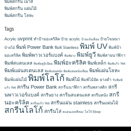
พิมพ์สกรีน เมาส์
พิมพ์สกรีน แผ่นไม้
พิมพ์สกรีน โลหะ
Tags
uvprint
Acrylic
ทำป้ายอะคริลิค
ป้าย acrylic
ป้ายโฆษณา
ป้ายแจ้งเตือน
พิมพ์ UV
พิมพ์ Power Bank
พิมพ์ Stainless
พิมพ์ป้า
ป้ายไม้
พิมพ์ยูวี
พิมพ์พาวเวอร์แบงค์
พิมพ์สายนาฬิกา
ยอะคริลิค
พิมพ์ยาง
พิมพ์อะคริลิค
พิมพ์สแตนเลส
พิมพ์เหล็ก
พิมพ์อลูมิเนียม
พิมพ์แก้ว Yeti
พิมพ์แผ่นสเตนเลส
พิมพ์แผ่นโลหะ
พิมพ์แผ่นหนัง
พิมพ์แผ่นหนังเทียม
พิมพ์โลโก้
พิมพ์แผ่นไม้
พิมพ์ไม้
ยางดำ
พิมพ์ไม้อัด
รับพิมพ์
สกรีน Power Bank
สกรี
สกรีนนาฬิกา
สกรีนพลาสติก
แก้ว Yeti
สกรี
นพาวเวอร์แบงค์
สกรีนสแตนเลส
สกรีนยาง
สกรีนหนัง
นอะคริลิค
สกรีนแผ่น stainless
สกรีนแผ่นไม้
สกรีนแก้ว Yeti
สกรีนโลโก้
สกรีนโล่
สแตนเลสสีทอง
โลโก้ Eloop