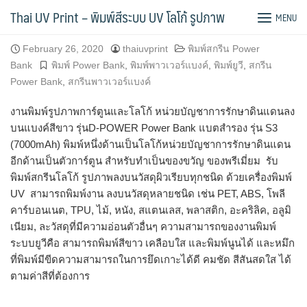
Skip
พิมพ์โลโก้การ์ตูน D-POWER Power Bank
Thai UV Print – พิมพ์สีระบบ UV โลโก้ รูปภาพ
MENU
to
content
February 26, 2020
thaiuvprint
พิมพ์สกรีน Power
Bank
พิมพ์ Power Bank
,
พิมพ์พาวเวอร์แบงค์
,
พิมพ์ยูวี
,
สกรีน
Power Bank
,
สกรีนพาวเวอร์แบงค์
งานพิมพ์รูปภาพการ์ตูนและโลโก้ หน่วยบัญชาการรักษาดินแดนลง
บนแบงค์สีขาว รุ่นD-POWER Power Bank แบตสำรอง รุ่น S3
(7000mAh) พิมพ์หนึ่งด้านเป็นโลโก้หน่วยบัญชาการรักษาดินแดน
อีกด้านเป็นตัวการ์ตูน สำหรับทำเป็นของขวัญ ของพรีเมี่ยม รับ
พิมพ์สกรีนโลโก้ รูปภาพลงบนวัสดุผิวเรียบทุกชนิด ด้วยเครื่องพิมพ์
UV สามารถพิมพ์งาน ลงบนวัสดุหลายชนิด เช่น PET, ABS, โพลี
คาร์บอนเนต, TPU, ไม้, หนัง, สแตนเลส, พลาสติก, อะคริลิค, อลูมิ
เนียม, ละวัสดุที่มีความอ่อนตัวอื่นๆ ความสามารถของงานพิมพ์
ระบบยูวีคือ สามารถพิมพ์สีขาว เคลือบใส และพิมพ์นูนได้ และหมึก
ที่พิมพ์มีขีดความสามารถในการยึดเกาะได้ดี คมชั
ด สีสันสดใส ได้
ตามค่าสีที่ต้องการ