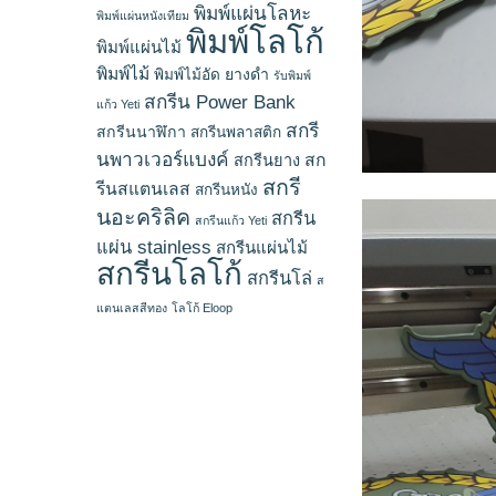
พิมพ์แผ่นโลหะ
พิมพ์แผ่นหนังเทียม
พิมพ์โลโก้
พิมพ์แผ่นไม้
พิมพ์ไม้
ยางดำ
พิมพ์ไม้อัด
รับพิมพ์
สกรีน Power Bank
แก้ว Yeti
สกรี
สกรีนนาฬิกา
สกรีนพลาสติก
นพาวเวอร์แบงค์
สก
สกรีนยาง
สกรี
รีนสแตนเลส
สกรีนหนัง
นอะคริลิค
สกรีน
สกรีนแก้ว Yeti
แผ่น stainless
สกรีนแผ่นไม้
สกรีนโลโก้
สกรีนโล่
ส
แตนเลสสีทอง
โลโก้ Eloop