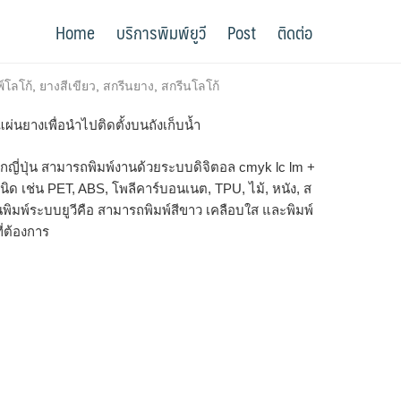
Home
บริการพิมพ์ยูวี
Post
ติดต่อ
พ์โลโก้
,
ยางสีเขียว
,
สกรีนยาง
,
สกรีนโลโก้
นยางเพื่อนำไปติดตั้งบนถังเก็บน้ำ
 จากญี่ปุ่น สามารถพิมพ์งานด้วยระบบดิจิตอล cmyk lc lm +
ิด เช่น PET, ABS, โพลีคาร์บอนเนต, TPU, ไม้, หนัง, ส
นพิมพ์ระบบยูวีคือ สามารถพิมพ์สีขาว เคลือบใส และพิมพ์
ี่ต้องการ