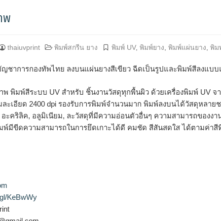
ยางสีเขียว
ภาพ
thaiuvprint
พิมพ์สกรีน ยาง
พิมพ์ UV
,
พิมพ์ยาง
,
พิมพ์แผ่นยาง
,
พิม
ัญชาการกองทัพไทย ลงบนแผ่นยางสีเขียว ฉีดเป็นรูปและพิมพ์สีลงแบบแผ่
าพ พิมพ์สีระบบ UV สำหรับ ชิ้นงานวัสดุทุกพื้นผิว ด้วยเครื่องพิมพ์ UV
ามละเอียด 2400 dpi รองรับการพิมพ์จำนวนมาก พิมพ์ลงบนได้วัสดุหลายชน
อะคริลิค, อลูมิเนียม, ละวัสดุที่มีความอ่อนตัวอื่นๆ ความสามารถของงา
พิมพ์มีขีดความสามารถในการยึดเกาะได้ดี คมชัด สีสันสดใส ได้ตามค่าสีท
com
o.gl/KeBwWy
int
nt@gmail.com