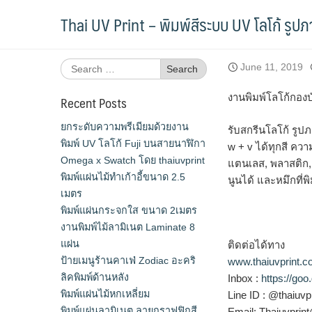
Skip
พิมพ์โลโก้กองบัญชาการกองทัพไทย ลงบน
Thai UV Print – พิมพ์สีระบบ UV โลโก้ รูป
to
content
Search
June 11, 2019
for:
งานพิมพ์โลโก้กองบ
Recent Posts
ยกระดับความพรีเมียมด้วยงาน
รับสกรีนโลโก้ รูปภ
พิมพ์ UV โลโก้ Fuji บนสายนาฬิกา
w + v ได้ทุกสี คว
Omega x Swatch โดย thaiuvprint
แตนเลส, พลาสติก, 
พิมพ์แผ่นไม้ทำเก้าอี้ขนาด 2.5
นูนได้ และหมึกที่
เมตร
พิมพ์แผ่นกระจกใส ขนาด 2เมตร
งานพิมพ์ไม้ลามิเนต Laminate 8
แผ่น
ติดต่อได้ทาง
ป้ายเมนูร้านคาเฟ่ Zodiac อะคริ
www.thaiuvprint.
ลิคพิมพ์ด้านหลัง
Inbox :
https://go
พิมพ์แผ่นไม้หกเหลี่ยม
Line ID : @thaiuvpr
พิมพ์แผ่นลามิเนต ลายกราฟฟิกสี
Email: Thaiuvpri