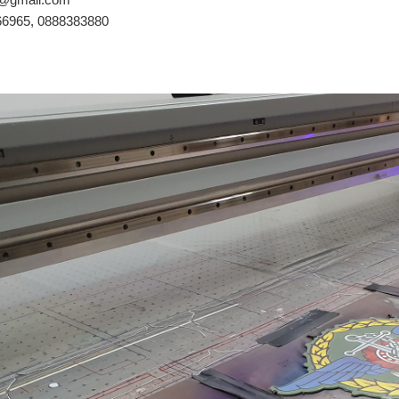
466965, 0888383880