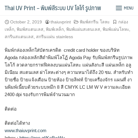
Skip
พิมพ์โลโก้กกล่องเหล็ก Agoda
Thai UV Print – พิมพ์สีระบบ UV โลโก้ รูปภาพ
MENU
to
content
October 2, 2019
thaiuvprint
พิมพ์สกรีน โลหะ
กล่อง
เหล็ก
,
พิมพ์สแตนเลส
,
พิมพ์เหล็ก
,
พิมพ์แผ่นสเตนเลส
,
พิมพ์แผ่นโลหะ
,
สกรีนสแตนเลส
,
สกรีนแผ่น stainless
พิมพ์กล่องเหล็กใส่บัตรเครดิต credit card holder ของบริษัท
Agoda กล่องเหล้กสีดำพิมพ์โลโฏ้ Agoda Pay รับพิมพ์สกรีนรูปภาพ
โลโก้ ลวดลายกราฟฟิคลงบนแผ่นโลหะ แผ่นสังกะสี แผ่นเหล็ก อลู
มิเนียม สแตนเลส ฝาโลหะต่างๆ ความหนาได้ถึง 20 ซม. สำหรับทำ
ป้ายชื่อ ป้ายแจ้งเตือน ป้ายห้อง ป้ายลิฟท์ ป้ายเครื่องจักร แผนที่ งา
นพิมพ์เนี้ยบด้วยระบบหมึก 8 สี CMYK LC LM W V ความละเอียด
2400 dpi รองรับการพิมพ์จำนวนมาก
ติดต่อ
ติดต่อได้ทาง
www.thaiuvprint.com
Inbox :
https://goo.gl/KeBwWy