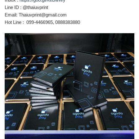
Line ID : @thaiuvprint
Email: Thaiuvprint@gmail.com
Hot Line : 099-4466965, 0888383880