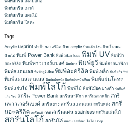
พิมพ์สกรีน เคสมือถือ
พิมพ์สกรีน เมาส์
พิมพ์สกรีน แผ่นไม้
พิมพ์สกรีน โลหะ
Tags
uvprint
Acrylic
ทำป้ายอะคริลิค
ป้าย acrylic
ป้ายโฆษณา
ป้ายแจ้งเตือน
พิมพ์ UV
พิมพ์ Power Bank
พิมพ์ Stainless
พิมพ์ป้า
ป้ายไม้
พิมพ์ยูวี
พิมพ์พาวเวอร์แบงค์
พิมพ์สายนาฬิกา
ยอะคริลิค
พิมพ์ยาง
พิมพ์อะคริลิค
พิมพ์สแตนเลส
พิมพ์เหล็ก
พิมพ์อลูมิเนียม
พิมพ์แก้ว Yeti
พิมพ์แผ่นสเตนเลส
พิมพ์แผ่นโลหะ
พิมพ์แผ่นหนัง
พิมพ์แผ่นหนังเทียม
พิมพ์โลโก้
พิมพ์แผ่นไม้
พิมพ์ไม้
ยางดำ
พิมพ์ไม้อัด
รับพิมพ์
สกรีน Power Bank
สกรี
สกรีนนาฬิกา
สกรีนพลาสติก
แก้ว Yeti
สกรี
นพาวเวอร์แบงค์
สกรีนสแตนเลส
สกรีนยาง
สกรีนหนัง
นอะคริลิค
สกรีนแผ่น stainless
สกรีนแผ่นไม้
สกรีนแก้ว Yeti
สกรีนโลโก้
สกรีนโล่
สแตนเลสสีทอง
โลโก้ Eloop