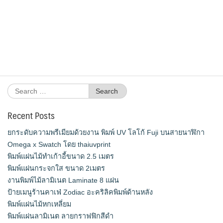
Search
for:
Recent Posts
ยกระดับความพรีเมียมด้วยงาน พิมพ์ UV โลโก้ Fuji บนสายนาฬิกา
Omega x Swatch โดย thaiuvprint
พิมพ์แผ่นไม้ทำเก้าอี้ขนาด 2.5 เมตร
พิมพ์แผ่นกระจกใส ขนาด 2เมตร
งานพิมพ์ไม้ลามิเนต Laminate 8 แผ่น
ป้ายเมนูร้านคาเฟ่ Zodiac อะคริลิคพิมพ์ด้านหลัง
พิมพ์แผ่นไม้หกเหลี่ยม
พิมพ์แผ่นลามิเนต ลายกราฟฟิกสีดำ