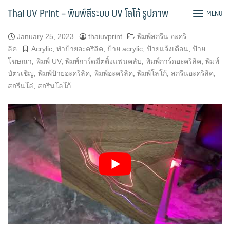
Skip
พิมพ์อะคริลิคพิมพ์ลายไม้ ไฟทะลุด้านหลัง
Thai UV Print – พิมพ์สีระบบ UV โลโก้ รูปภาพ
MENU
to
content
January 25, 2023
thaiuvprint
พิมพ์สกรีน อะคริ
ลิค
Acrylic
,
ทำป้ายอะคริลิค
,
ป้าย acrylic
,
ป้ายแจ้งเตือน
,
ป้าย
โฆษณา
,
พิมพ์ UV
,
พิมพ์การ์ดมีตติ้งแฟนคลับ
,
พิมพ์การ์ดอะคริลิค
,
พิมพ์
บัตรเชิญ
,
พิมพ์ป้ายอะคริลิค
,
พิมพ์อะคริลิค
,
พิมพ์โลโก้
,
สกรีนอะคริลิค
,
สกรีนโล่
,
สกรีนโลโก้