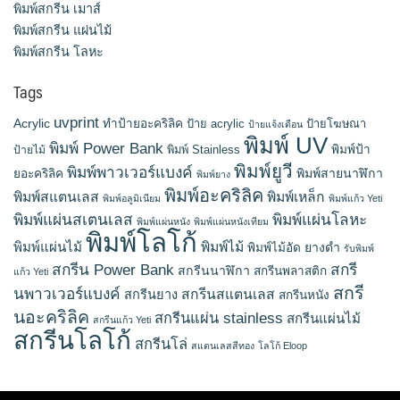
พิมพ์สกรีน เมาส์
พิมพ์สกรีน แผ่นไม้
พิมพ์สกรีน โลหะ
Tags
uvprint
Acrylic
ทำป้ายอะคริลิค
ป้าย acrylic
ป้ายโฆษณา
ป้ายแจ้งเตือน
พิมพ์ UV
พิมพ์ Power Bank
พิมพ์ Stainless
พิมพ์ป้า
ป้ายไม้
พิมพ์ยูวี
พิมพ์พาวเวอร์แบงค์
พิมพ์สายนาฬิกา
ยอะคริลิค
พิมพ์ยาง
พิมพ์อะคริลิค
พิมพ์สแตนเลส
พิมพ์เหล็ก
พิมพ์อลูมิเนียม
พิมพ์แก้ว Yeti
พิมพ์แผ่นสเตนเลส
พิมพ์แผ่นโลหะ
พิมพ์แผ่นหนัง
พิมพ์แผ่นหนังเทียม
พิมพ์โลโก้
พิมพ์แผ่นไม้
พิมพ์ไม้
ยางดำ
พิมพ์ไม้อัด
รับพิมพ์
สกรีน Power Bank
สกรี
สกรีนนาฬิกา
สกรีนพลาสติก
แก้ว Yeti
สกรี
นพาวเวอร์แบงค์
สกรีนสแตนเลส
สกรีนยาง
สกรีนหนัง
นอะคริลิค
สกรีนแผ่น stainless
สกรีนแผ่นไม้
สกรีนแก้ว Yeti
สกรีนโลโก้
สกรีนโล่
สแตนเลสสีทอง
โลโก้ Eloop