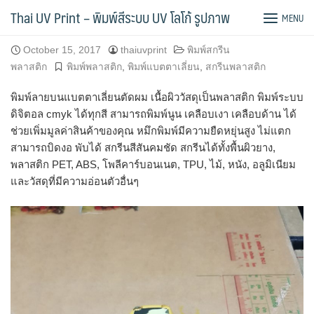
Skip
พิมพ์ลายบนแบตตาเลี่ยนตัดผม
Thai UV Print – พิมพ์สีระบบ UV โลโก้ รูปภาพ
MENU
to
content
October 15, 2017
thaiuvprint
พิมพ์สกรีน
พลาสติก
พิมพ์พลาสติก
,
พิมพ์แบตตาเลี่ยน
,
สกรีนพลาสติก
พิมพ์ลายบนแบตตาเลี่ยนตัดผม เนื้อผิววัสดุเป็นพลาสติก พิมพ์ระบบ
ดิจิตอล cmyk ได้ทุกสี สามารถพิมพ์นูน เคลือบเงา เคลือบด้าน ได้
ช่วยเพิ่มมูลค่าสินค้าของคุณ หมึกพิมพ์มีความยืดหยุ่นสูง ไม่แตก
สามารถบิดงอ พับได้ สกรีนสีสันคมชัด สกรีนได้ทั้งพื้นผิวยาง,
พลาสติก PET, ABS, โพลีคาร์บอนเนต, TPU, ไม้, หนัง, อลูมิเนียม
และวัสดุที่มีความอ่อนตัวอื่นๆ