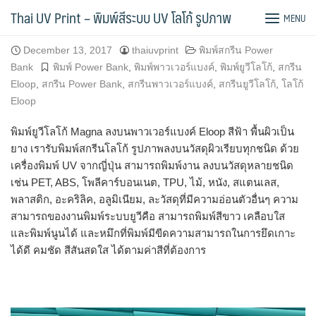
Skip
พิมพ์ยูวีโลโก้พาวเวอร์แบงค์ Eloop สีฟ้า
Thai UV Print – พิมพ์สีระบบ UV โลโก้ รูปภาพ
MENU
to
content
December 13, 2017
thaiuvprint
พิมพ์สกรีน Power
Bank
พิมพ์ Power Bank
,
พิมพ์พาวเวอร์แบงค์
,
พิมพ์ยูวีโลโก้
,
สกรีน
Eloop
,
สกรีน Power Bank
,
สกรีนพาวเวอร์แบงค์
,
สกรีนยูวีโลโก้
,
โลโก้
Eloop
พิมพ์ยูวีโลโก้ Magna ลงบนพาวเวอร์แบงค์ Eloop สีฟ้า พื้นผิวเป็น
ยาง เรารับพิมพ์สกรีนโลโก้ รูปภาพลงบนวัสดุผิวเรียบทุกชนิด ด้วย
เครื่องพิมพ์ UV จากญี่ปุ่น สามารถพิมพ์งาน ลงบนวัสดุหลายชนิด
เช่น PET, ABS, โพลีคาร์บอนเนต, TPU, ไม้, หนัง, สแตนเลส,
พลาสติก, อะคริลิค, อลูมิเนียม, ละวัสดุที่มีความอ่อนตัวอื่นๆ ความ
สามารถของงานพิมพ์ระบบยูวีคือ สามารถพิมพ์สีขาว เคลือบใส
และพิมพ์นูนได้ และหมึกที่พิมพ์มีขีดความสามารถในการยึดเกาะ
ได้ดี คมชัด สีสันสดใส ได้ตามค่าสีที่ต้องการ