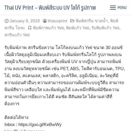
Skip
พิมพ์ภาพ ข้อความลงบนแก้ว Yeti ขนาด 30 ออนซ์
Thai UV Print – พิมพ์สีระบบ UV โลโก้ รูปภาพ
MENU
to
content
January 9, 2018
thaiuvprint
พิมพ์สกรีน ขวดน้ำ
,
พิมพ์
สกรีน โลหะ
พิมพ์ภาพแก้ว Yeti
,
พิมพ์แก้ว Yeti
,
รับพิมพ์แก้ว Yeti
,
สกรีนแก้ว Yeti
รับพิมพ์ภาพ สกรีนข้อความ โลโก้ลงบนแก้ว Yeti ขนาด 30 ออนซ์
เนื้อผิววัสดุอลูมิเนียมเคลือบเงา รับพิมพ์สกรีนโลโก้ รูปภาพลงบน
วัสดุผิวเรียบทุกชนิด ด้วยเครื่องพิมพ์ UV จากญี่ปุ่น สามารถพิมพ์
งาน ลงบนวัสดุหลายชนิด เช่น PET, ABS, โพลีคาร์บอนเนต, TPU,
ไม้, หนัง, สแตนเลส, พลาสติก, อะคริลิค, อลูมิเนียม, ละวัสดุที่มี
ความอ่อนตัวอื่นๆ ความสามารถของงานพิมพ์ระบบยูวีคือ สามารถ
พิมพ์สีขาว เคลือบใส และพิมพ์นูนได้ และหมึกที่พิมพ์มีขีดความ
สามารถในการยึดเกาะได้ดี คมชัด สีสันสดใส ได้ตามค่าสีที่
ต้องการ
ติดต่อได้ทาง
Inbox : https://goo.gl/KeBwWy