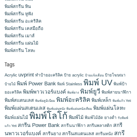
พิมพ์สกรีน หิน
พิมพ์สกรีน หูฟัง
พิมพ์สกรีน อะคริลิค
พิมพ์สกรีน เคสมือถือ
พิมพ์สกรีน เมาส์
พิมพ์สกรีน แผ่นไม้
พิมพ์สกรีน โลหะ
Tags
uvprint
Acrylic
ทำป้ายอะคริลิค
ป้าย acrylic
ป้ายโฆษณา
ป้ายแจ้งเตือน
พิมพ์ UV
พิมพ์ Power Bank
พิมพ์ Stainless
พิมพ์ป้า
ป้ายไม้
พิมพ์ยูวี
พิมพ์พาวเวอร์แบงค์
พิมพ์สายนาฬิกา
ยอะคริลิค
พิมพ์ยาง
พิมพ์อะคริลิค
พิมพ์สแตนเลส
พิมพ์เหล็ก
พิมพ์อลูมิเนียม
พิมพ์แก้ว Yeti
พิมพ์แผ่นสเตนเลส
พิมพ์แผ่นโลหะ
พิมพ์แผ่นหนัง
พิมพ์แผ่นหนังเทียม
พิมพ์โลโก้
พิมพ์แผ่นไม้
พิมพ์ไม้
ยางดำ
พิมพ์ไม้อัด
รับพิมพ์
สกรีน Power Bank
สกรี
สกรีนนาฬิกา
สกรีนพลาสติก
แก้ว Yeti
สกรี
นพาวเวอร์แบงค์
สกรีนสแตนเลส
สกรีนยาง
สกรีนหนัง