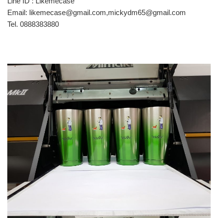
Line ID : Likemecase
Email: likemecase@gmail.com,mickydm65@gmail.com
Tel. 0888383880