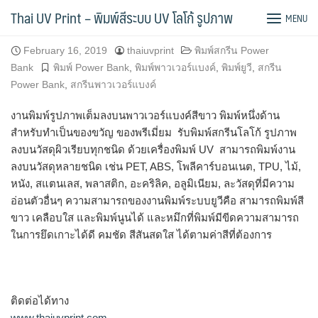
Skip
พิมพ์ภาพเต็มบน Power Bank สีขาว
Thai UV Print – พิมพ์สีระบบ UV โลโก้ รูปภาพ
MENU
to
content
February 16, 2019
thaiuvprint
พิมพ์สกรีน Power
Bank
พิมพ์ Power Bank
,
พิมพ์พาวเวอร์แบงค์
,
พิมพ์ยูวี
,
สกรีน
Power Bank
,
สกรีนพาวเวอร์แบงค์
งานพิมพ์รูปภาพเต็มลงบนพาวเวอร์แบงค์สีขาว พิมพ์หนึ่งด้าน
สำหรับทำเป็นของขวัญ ของพรีเมี่ยม รับพิมพ์สกรีนโลโก้ รูปภาพ
ลงบนวัสดุผิวเรียบทุกชนิด ด้วยเครื่องพิมพ์ UV สามารถพิมพ์งาน
ลงบนวัสดุหลายชนิด เช่น PET, ABS, โพลีคาร์บอนเนต, TPU, ไม้,
หนัง, สแตนเลส, พลาสติก, อะคริลิค, อลูมิเนียม, ละวัสดุที่มีความ
อ่อนตัวอื่นๆ ความสามารถของงานพิมพ์ระบบยูวีคือ สามารถพิมพ์สี
ขาว เคลือบใส และพิมพ์นูนได้ และหมึกที่พิมพ์มีขีดความสามารถ
ในการยึดเกาะได้ดี คมชั
ด สีสันสดใส ได้ตามค่าสีที่ต้องการ
ติดต่อได้ทาง
www.thaiuvprint.com