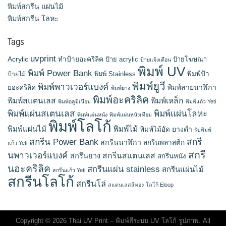
พิมพ์สกรีน แผ่นไม้
พิมพ์สกรีน โลหะ
Tags
uvprint
Acrylic
ทำป้ายอะคริลิค
ป้าย acrylic
ป้ายโฆษณา
ป้ายแจ้งเตือน
พิมพ์ UV
พิมพ์ Power Bank
พิมพ์ Stainless
พิมพ์ป้า
ป้ายไม้
พิมพ์ยูวี
พิมพ์พาวเวอร์แบงค์
พิมพ์สายนาฬิกา
ยอะคริลิค
พิมพ์ยาง
พิมพ์อะคริลิค
พิมพ์สแตนเลส
พิมพ์เหล็ก
พิมพ์อลูมิเนียม
พิมพ์แก้ว Yeti
พิมพ์แผ่นสเตนเลส
พิมพ์แผ่นโลหะ
พิมพ์แผ่นหนัง
พิมพ์แผ่นหนังเทียม
พิมพ์โลโก้
พิมพ์แผ่นไม้
พิมพ์ไม้
ยางดำ
พิมพ์ไม้อัด
รับพิมพ์
สกรีน Power Bank
สกรี
สกรีนนาฬิกา
สกรีนพลาสติก
แก้ว Yeti
สกรี
นพาวเวอร์แบงค์
สกรีนสแตนเลส
สกรีนยาง
สกรีนหนัง
นอะคริลิค
สกรีนแผ่น stainless
สกรีนแผ่นไม้
สกรีนแก้ว Yeti
สกรีนโลโก้
สกรีนโล่
สแตนเลสสีทอง
โลโก้ Eloop
Copyright © 2026 Thai UV Print – พิมพ์สีระบบ UV โลโก้ รูปภาพ. All