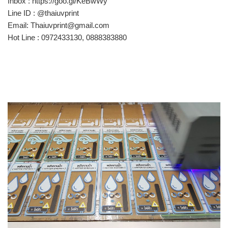
Inbox : https://goo.gl/KeBwWy
Line ID : @thaiuvprint
Email: Thaiuvprint@gmail.com
Hot Line : 0972433130, 0888383880