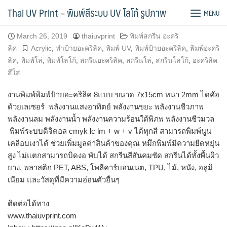
Skip
พิมพ์ป้ายอะคริลิค 8 แบบ
Thai UV Print – พิมพ์สีระบบ UV โลโก้ รูปภาพ
MENU
to
content
March 26, 2019
thaiuvprint
พิมพ์สกรีน อะคริ
ลิค
Acrylic
,
ทำป้ายอะคริลิค
,
พิมพ์ UV
,
พิมพ์ป้ายอะคริลิค
,
พิมพ์อะคริ
ลิค
,
พิมพ์โล่
,
พิมพ์โลโก้
,
สกรีนอะคริลิค
,
สกรีนโล่
,
สกรีนโลโก้
,
อะคริลิค
สีใส
งานพิมพ์พิมพ์ป้ายอะคริลิค 8แบบ ขนาด 7x15cm หนา 2mm ไดคัอ
ด้วยเลเซอร์ พลังงานแสงอาทิตย์ พลังงานขยะ พลังงานชีวภาพ
พลังงานลม พลังงานน้ำ พลังงานความร้อนใต้พิภพ พลังงานชีวมวล
พิมพ์ระบบดิจิตอล cmyk lc lm + w + v ได้ทุกสี สามารถพิมพ์นูน
เคลือบเงาได้ ช่วยเพิ่มมูลค่าสินค้าของคุณ หมึกพิมพ์มีความยืดหยุ่น
สูง ไม่แตกสามารถบิดงอ พับได้ สกรีนสีสันคมชัด สกรีนได้ทั้งพื้นผิว
ยาง, พลาสติก PET, ABS, โพลีคาร์บอนเนต, TPU, ไม้, หนัง, อลูมิ
เนียม และวัสดุที่มีความอ่อนตัวอื่นๆ
ติดต่อได้ทาง
www.thaiuvprint.com