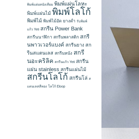
พิมพ์แผ่นโลหะ
พิมพ์แผ่นหนังเทียม
พิมพ์โลโก้
พิมพ์แผ่นไม้
พิมพ์ไม้
ยางดำ
พิมพ์ไม้อัด
รับพิมพ์
สกรีน Power Bank
แก้ว Yeti
สกรี
สกรีนนาฬิกา
สกรีนพลาสติก
นพาวเวอร์แบงค์
สก
สกรีนยาง
สกรี
รีนสแตนเลส
สกรีนหนัง
นอะคริลิค
สกรีน
สกรีนแก้ว Yeti
แผ่น stainless
สกรีนแผ่นไม้
สกรีนโลโก้
สกรีนโล่
ส
แตนเลสสีทอง
โลโก้ Eloop