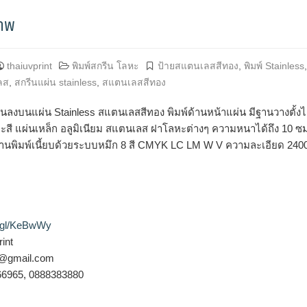
ภาพ
thaiuvprint
พิมพ์สกรีน โลหะ
ป้ายสแตนเลสสีทอง
,
พิมพ์ Stainless
ลส
,
สกรีนแผ่น stainless
,
สแตนเลสสีทอง
จีนลงบนแผ่น Stainless สแตนเลสสีทอง พิมพ์ด้านหน้าแผ่น มีฐานวางตั้
ะสี แผ่นเหล็ก อลูมิเนียม สแตนเลส ฝาโลหะต่างๆ ความหนาได้ถึง 10 ซม. 
่ งานพิมพ์เนี้ยบด้วยระบบหมึก 8 สี CMYK LC LM W V ความละเอียด 24
o.gl/KeBwWy
int
nt@gmail.com
466965, 0888383880