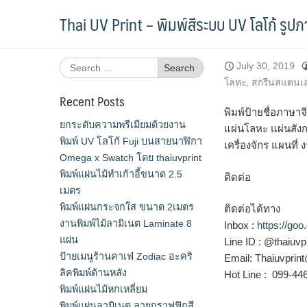
Skip
พิมพ์ป้ายชื่อ สแตนเลสสีทอง
Thai UV Print – พิมพ์สีระบบ UV โลโก้ รูป
to
content
Search
July 30, 2019
for:
โลหะ
,
สกรีนสแตนเ
Recent Posts
พิมพ์ป้ายชื่อภาษา
ยกระดับความพรีเมียมด้วยงาน
แผ่นโลหะ แผ่นสังก
พิมพ์ UV โลโก้ Fuji บนสายนาฬิกา
เครื่องจักร แผนที
Omega x Swatch โดย thaiuvprint
พิมพ์แผ่นไม้ทำเก้าอี้ขนาด 2.5
ติดต่อ
เมตร
พิมพ์แผ่นกระจกใส ขนาด 2เมตร
ติดต่อได้ทาง
งานพิมพ์ไม้ลามิเนต Laminate 8
Inbox :
https://go
แผ่น
Line ID : @thaiuvpr
ป้ายเมนูร้านคาเฟ่ Zodiac อะคริ
Email: Thaiuvpri
ลิคพิมพ์ด้านหลัง
Hot Line : 099-4
พิมพ์แผ่นไม้หกเหลี่ยม
พิมพ์แผ่นลามิเนต ลายกราฟฟิกสี