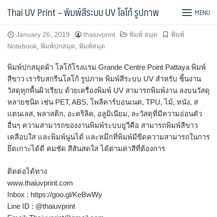
Skip
พิมพ์ปกสมุดผ้า
Thai UV Print – พิมพ์สีระบบ UV โลโก้ รูปภาพ
MENU
to
content
January 26, 2019
thaiuvprint
พิมพ์ สมุด
พิมพ์
Notebook
,
พิมพ์ปกสมุด
,
พิมพ์สมุด
พิมพ์ปกสมุดผ้า โลโก้โรงแรม Grande Centre Point Pattaya พิมพ์
สีขาว เรารับสกรีนโลโก้ รูปภาพ พิมพ์สีระบบ UV สำหรับ ชิ้นงาน
วัสดุทุกพื้นผิวเรียบ ด้วยเครื่องพิมพ์ UV สามารถพิมพ์งาน ลงบนวัสดุ
หลายชนิด เช่น PET, ABS, โพลีคาร์บอนเนต, TPU, ไม้, หนัง, ส
แตนเลส, พลาสติก, อะคริลิค, อลูมิเนียม, ละวัสดุที่มีความอ่อนตัว
อื่นๆ ความสามารถของงานพิมพ์ระบบยูวีคือ สามารถพิมพ์สีขาว
เคลือบใส และพิมพ์นูนได้ และหมึกที่พิมพ์มีขีดความสามารถในการ
ยึดเกาะได้ดี คมชัด สีสันสดใส ได้ตามค่าสีที่ต้องการ
ติดต่อได้ทาง
www.thaiuvprint.com
Inbox : https://goo.gl/KeBwWy
Line ID : @thaiuvprint