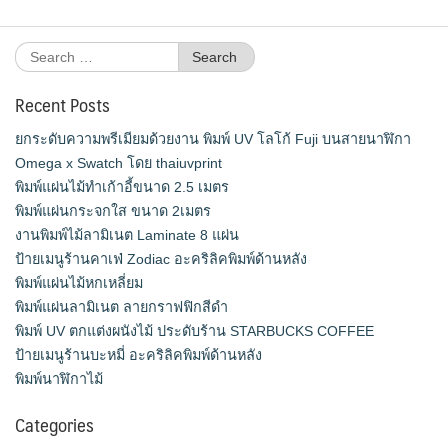
Search
for:
Recent Posts
ยกระดับความพรีเมียมด้วยงาน พิมพ์ UV โลโก้ Fuji บนสายนาฬิกา
Omega x Swatch โดย thaiuvprint
พิมพ์แผ่นไม้ทำเก้าอี้ขนาด 2.5 เมตร
พิมพ์แผ่นกระจกใส ขนาด 2เมตร
งานพิมพ์ไม้ลามิเนต Laminate 8 แผ่น
ป้ายเมนูร้านคาเฟ่ Zodiac อะคริลิคพิมพ์ด้านหลัง
พิมพ์แผ่นไม้หกเหลี่ยม
พิมพ์แผ่นลามิเนต ลายกราฟฟิกสีดำ
พิมพ์ UV ตกแต่งผนังไม้ ประดับร้าน STARBUCKS COFFEE
ป้ายเมนูร้านบะหมี่ อะคริลิคพิมพ์ด้านหลัง
พิมพ์นาฬิกาไม้
Categories