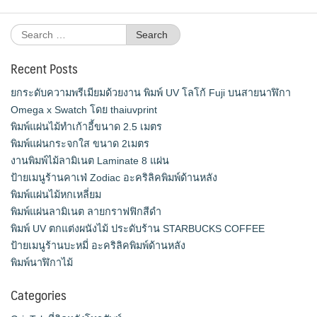
Search
for:
Recent Posts
ยกระดับความพรีเมียมด้วยงาน พิมพ์ UV โลโก้ Fuji บนสายนาฬิกา
Omega x Swatch โดย thaiuvprint
พิมพ์แผ่นไม้ทำเก้าอี้ขนาด 2.5 เมตร
พิมพ์แผ่นกระจกใส ขนาด 2เมตร
งานพิมพ์ไม้ลามิเนต Laminate 8 แผ่น
ป้ายเมนูร้านคาเฟ่ Zodiac อะคริลิคพิมพ์ด้านหลัง
พิมพ์แผ่นไม้หกเหลี่ยม
พิมพ์แผ่นลามิเนต ลายกราฟฟิกสีดำ
พิมพ์ UV ตกแต่งผนังไม้ ประดับร้าน STARBUCKS COFFEE
ป้ายเมนูร้านบะหมี่ อะคริลิคพิมพ์ด้านหลัง
พิมพ์นาฬิกาไม้
Categories