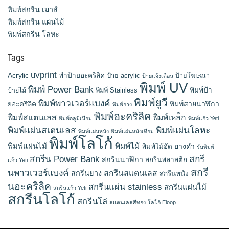
พิมพ์สกรีน เมาส์
พิมพ์สกรีน แผ่นไม้
พิมพ์สกรีน โลหะ
Tags
uvprint
Acrylic
ทำป้ายอะคริลิค
ป้าย acrylic
ป้ายโฆษณา
ป้ายแจ้งเตือน
พิมพ์ UV
พิมพ์ Power Bank
พิมพ์ Stainless
พิมพ์ป้า
ป้ายไม้
พิมพ์ยูวี
พิมพ์พาวเวอร์แบงค์
พิมพ์สายนาฬิกา
ยอะคริลิค
พิมพ์ยาง
พิมพ์อะคริลิค
พิมพ์สแตนเลส
พิมพ์เหล็ก
พิมพ์อลูมิเนียม
พิมพ์แก้ว Yeti
พิมพ์แผ่นสเตนเลส
พิมพ์แผ่นโลหะ
พิมพ์แผ่นหนัง
พิมพ์แผ่นหนังเทียม
พิมพ์โลโก้
พิมพ์แผ่นไม้
พิมพ์ไม้
ยางดำ
พิมพ์ไม้อัด
รับพิมพ์
สกรีน Power Bank
สกรี
สกรีนนาฬิกา
สกรีนพลาสติก
แก้ว Yeti
สกรี
นพาวเวอร์แบงค์
สกรีนสแตนเลส
สกรีนยาง
สกรีนหนัง
นอะคริลิค
สกรีนแผ่น stainless
สกรีนแผ่นไม้
สกรีนแก้ว Yeti
สกรีนโลโก้
สกรีนโล่
สแตนเลสสีทอง
โลโก้ Eloop