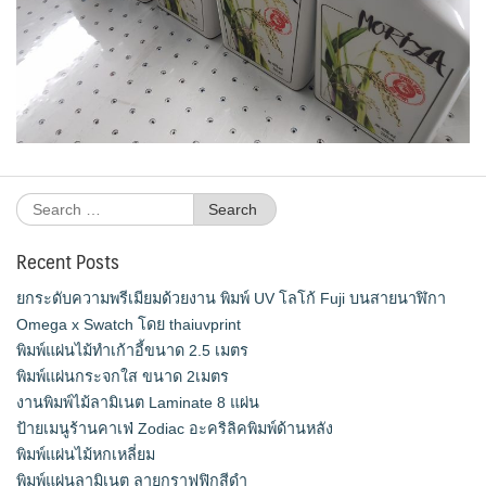
Search
for:
Recent Posts
ยกระดับความพรีเมียมด้วยงาน พิมพ์ UV โลโก้ Fuji บนสายนาฬิกา
Omega x Swatch โดย thaiuvprint
พิมพ์แผ่นไม้ทำเก้าอี้ขนาด 2.5 เมตร
พิมพ์แผ่นกระจกใส ขนาด 2เมตร
งานพิมพ์ไม้ลามิเนต Laminate 8 แผ่น
ป้ายเมนูร้านคาเฟ่ Zodiac อะคริลิคพิมพ์ด้านหลัง
พิมพ์แผ่นไม้หกเหลี่ยม
พิมพ์แผ่นลามิเนต ลายกราฟฟิกสีดำ