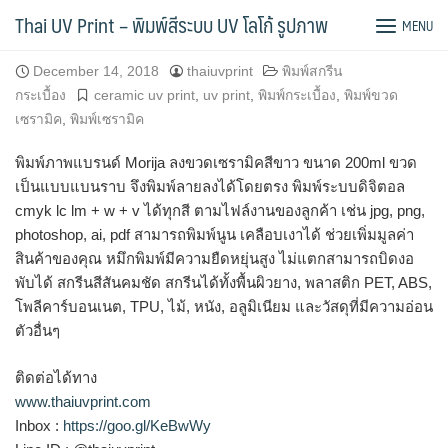
Skip
พิมพ์ขวดเซรามิค แบบแบน
Thai UV Print – พิมพ์สีระบบ UV โลโก้ รูปภาพ
MENU
to
content
December 14, 2018
thaiuvprint
พิมพ์สกรีน
กระเบื้อง
ceramic uv print
,
uv print
,
พิมพ์กระเบื้อง
,
พิมพ์ขวด
เซรามิค
,
พิมพ์เซรามิค
พิมพ์ภาพแบรนด์ Morija ลงขวดเซรามิคสีขาว ขนาด 200ml ขวด
เป็นแบบแบนราบ จึงพิมพ์ลายลงได้โดยตรง พิมพ์ระบบดิจิตอล
cmyk lc lm + w + v ได้ทุกสี ตามไฟล์งานของลูกค้า เช่น jpg, png,
photoshop, ai, pdf สามารถพิมพ์นูน เคลือบเงาได้ ช่วยเพิ่มมูลค่า
สินค้าของคุณ หมึกพิมพ์มีความยืดหยุ่นสูง ไม่แตกสามารถบิดงอ
พับได้ สกรีนสีสันคมชัด สกรีนได้ทั้งพื้นผิวยาง, พลาสติก PET, ABS,
โพลีคาร์บอนเนต, TPU, ไม้, หนัง, อลูมิเนียม และวัสดุที่มีความอ่อน
ตัวอื่นๆ
ติดต่อได้ทาง
www.thaiuvprint.com
Inbox :
https://goo.gl/KeBwWy