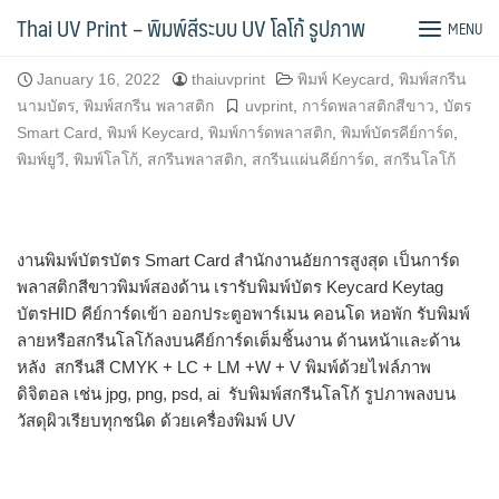
Skip
บัตร Smart Card สำนักงานอัยการสูงสุด
Thai UV Print – พิมพ์สีระบบ UV โลโก้ รูปภาพ
MENU
to
content
January 16, 2022
thaiuvprint
พิมพ์ Keycard
,
พิมพ์สกรีน
นามบัตร
,
พิมพ์สกรีน พลาสติก
uvprint
,
การ์ดพลาสติกสีขาว
,
บัตร
Smart Card
,
พิมพ์ Keycard
,
พิมพ์การ์ดพลาสติก
,
พิมพ์บัตรคีย์การ์ด
,
พิมพ์ยูวี
,
พิมพ์โลโก้
,
สกรีนพลาสติก
,
สกรีนแผ่นคีย์การ์ด
,
สกรีนโลโก้
งานพิมพ์บัตรบัตร Smart Card สำนักงานอัยการสูงสุด เป็นการ์ด
พลาสติกสีขาวพิมพ์สองด้าน เรารับพิมพ์บัตร Keycard Keytag
บัตรHID คีย์การ์ดเข้า ออกประตูอพาร์เมน คอนโด หอพัก รับพิมพ์
ลายหรือสกรีนโลโก้ลงบนคีย์การ์ดเต็มชิ้นงาน ด้านหน้าและด้าน
หลัง สกรีนสี CMYK + LC + LM +W + V พิมพ์ด้วยไฟล์ภาพ
ดิจิตอล เช่น jpg, png, psd, ai รับพิมพ์สกรีนโลโก้ รูปภาพลงบน
วัสดุผิวเรียบทุกชนิด ด้วยเครื่องพิมพ์ UV