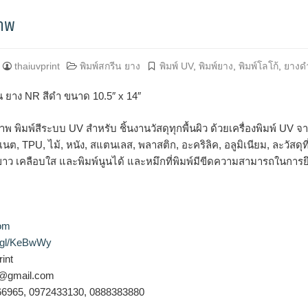
0.5″ x 14″
ภาพ
thaiuvprint
พิมพ์สกรีน ยาง
พิมพ์ UV
,
พิมพ์ยาง
,
พิมพ์โลโก้
,
ยางด
 ยาง NR สีดำ ขนาด 10.5″ x 14″
าพ พิมพ์สีระบบ UV สำหรับ ชิ้นงานวัสดุทุกพื้นผิว ด้วยเครื่องพิมพ์ UV 
นต, TPU, ไม้, หนัง, สแตนเลส, พลาสติก, อะคริลิค, อลูมิเนียม, ละวัสด
ขาว เคลือบใส และพิมพ์นูนได้ และหมึกที่พิมพ์มีขีดความสามารถในการยึด
com
o.gl/KeBwWy
int
nt@gmail.com
466965, 0972433130, 0888383880