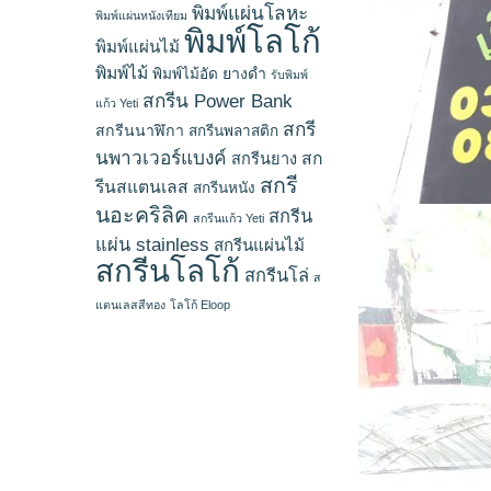
พิมพ์แผ่นโลหะ
พิมพ์แผ่นหนังเทียม
พิมพ์โลโก้
พิมพ์แผ่นไม้
พิมพ์ไม้
ยางดำ
พิมพ์ไม้อัด
รับพิมพ์
สกรีน Power Bank
แก้ว Yeti
สกรี
สกรีนนาฬิกา
สกรีนพลาสติก
นพาวเวอร์แบงค์
สก
สกรีนยาง
สกรี
รีนสแตนเลส
สกรีนหนัง
นอะคริลิค
สกรีน
สกรีนแก้ว Yeti
แผ่น stainless
สกรีนแผ่นไม้
สกรีนโลโก้
สกรีนโล่
ส
แตนเลสสีทอง
โลโก้ Eloop