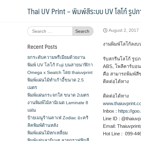
Skip
งานพิมพ์โลโก้ลงบน ยาง NR สีดำ ขนาด 1
Thai UV Print – พิมพ์สีระบบ UV โลโก้ รูป
to
content
Search
August 2, 2017
for:
งานพิมพ์โลโก้ลงบน
Recent Posts
ยกระดับความพรีเมียมด้วยงาน
รับสกรีนโลโก้ รูปภ
พิมพ์ UV โลโก้ Fuji บนสายนาฬิกา
ABS, โพลีคาร์บอนเ
Omega x Swatch โดย thaiuvprint
คือ สามารถพิมพ์สี
พิมพ์แผ่นไม้ทำเก้าอี้ขนาด 2.5
ติดต่อได้ทาง
เมตร
พิมพ์แผ่นกระจกใส ขนาด 2เมตร
ติดต่อได้ทาง
งานพิมพ์ไม้ลามิเนต Laminate 8
www.thaiuvprint.
แผ่น
Inbox :
https://go
ป้ายเมนูร้านคาเฟ่ Zodiac อะคริ
Line ID : @thaiuvpr
ลิคพิมพ์ด้านหลัง
Email: Thaiuvpri
พิมพ์แผ่นไม้หกเหลี่ยม
Hot Line : 099-4
พิมพ์แผ่นลามิเนต ลายกราฟฟิกสี